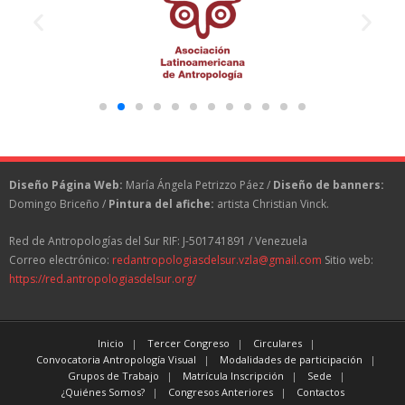
Diseño Página Web:
María Ángela Petrizzo Páez /
Diseño de banners:
Domingo Briceño /
Pintura del afiche:
artista Christian Vinck.
Red de Antropologías del Sur RIF: J-501741891 / Venezuela
Correo electrónico:
redantropologiasdelsur.vzla@gmail.com
Sitio web:
https://red.antropologiasdelsur.org/
Inicio
Tercer Congreso
Circulares
Convocatoria Antropología Visual
Modalidades de participación
Grupos de Trabajo
Matrícula Inscripción
Sede
¿Quiénes Somos?
Congresos Anteriores
Contactos