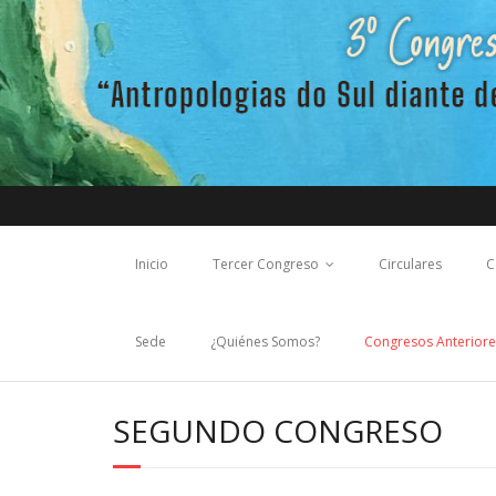
Saltar
al
contenido
Inicio
Tercer Congreso
Circulares
C
Sede
¿Quiénes Somos?
Congresos Anteriore
SEGUNDO CONGRESO