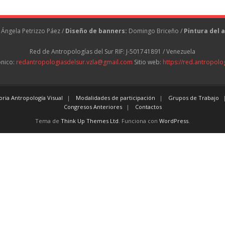
Ángela Petrizzo Páez /
Diseño de banners:
Domingo Briceño /
Pintura del a
Red de Antropologías del Sur RIF: J-501741891 / Venezuela
ónico:
redantropologiasdelsur.vzla@gmail.com
Sitio web:
https://red.antropolo
ria Antropología Visual
Modalidades de participación
Grupos de Trabajo
Congresos Anteriores
Contactos
Tema de
Think Up Themes Ltd
. Funciona con
WordPress
.