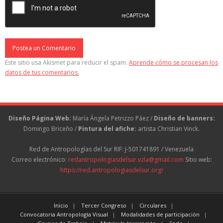
Este sitio usa Akismet para reducir el spam.
Aprende cómo se procesan los
datos de tus comentarios.
Diseño Página Web:
María Ángela Petrizzo Páez /
Diseño de banners:
Domingo Briceño /
Pintura del afiche:
artista Christian Vinck.
Red de Antropologías del Sur RIF: J-501741891 / Venezuela
Correo electrónico:
redantropologiasdelsur.vzla@gmail.com
Sitio web:
https://red.antropologiasdelsur.org/
Inicio
Tercer Congreso
Circulares
Convocatoria Antropología Visual
Modalidades de participación