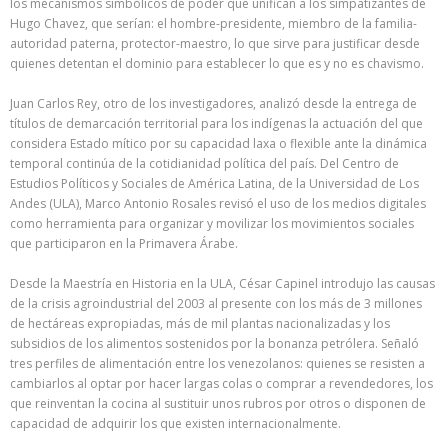
los mecanismos simbólicos de poder que unifican a los simpatizantes de
Hugo Chavez, que serían: el hombre-presidente, miembro de la familia-
autoridad paterna, protector-maestro, lo que sirve para justificar desde
quienes detentan el dominio para establecer lo que es y no es chavismo.
Juan Carlos Rey, otro de los investigadores, analizó desde la entrega de
títulos de demarcación territorial para los indígenas la actuación del que
considera Estado mítico por su capacidad laxa o flexible ante la dinámica
temporal continúa de la cotidianidad política del país. Del Centro de
Estudios Políticos y Sociales de América Latina, de la Universidad de Los
Andes (ULA), Marco Antonio Rosales revisó el uso de los medios digitales
como herramienta para organizar y movilizar los movimientos sociales
que participaron en la Primavera Árabe.
Desde la Maestría en Historia en la ULA, César Capinel introdujo las causas
de la crisis agroindustrial del 2003 al presente con los más de 3 millones
de hectáreas expropiadas, más de mil plantas nacionalizadas y los
subsidios de los alimentos sostenidos por la bonanza petrólera. Señaló
tres perfiles de alimentación entre los venezolanos: quienes se resisten a
cambiarlos al optar por hacer largas colas o comprar a revendedores, los
que reinventan la cocina al sustituir unos rubros por otros o disponen de
capacidad de adquirir los que existen internacionalmente.