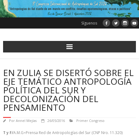
Saltar
al
contenido
Síguenos
EN ZULIA SE DISERTÓ SOBRE EL
EJE TEMÁTICO ANTROPOLOGÍA
POLÍTICA DEL SUR Y
DECOLONIZACIÓN DEL
PENSAMIENTO
Por
Annel Mejías
26/05/2016
Primer Congreso
T y F/
A.M.G
–
Prensa Red de Antropologías del Sur (CNP Nro. 11.320)