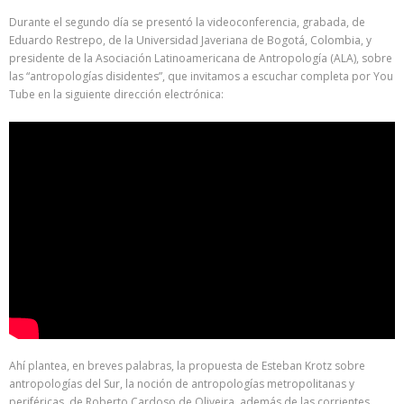
Durante el segundo día se presentó la videoconferencia, grabada, de
Eduardo Restrepo, de la Universidad Javeriana de Bogotá, Colombia, y
presidente de la Asociación Latinoamericana de Antropología (ALA), sobre
las “antropologías disidentes”, que invitamos a escuchar completa por You
Tube en la siguiente dirección electrónica:
Ahí plantea, en breves palabras, la propuesta de Esteban Krotz sobre
antropologías del Sur, la noción de antropologías metropolitanas y
periféricas, de Roberto Cardoso de Oliveira, además de las corrientes