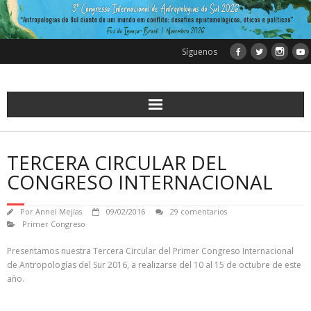
Saltar
al
contenido
Síguenos
TERCERA CIRCULAR DEL
CONGRESO INTERNACIONAL
Por
Annel Mejías
09/02/2016
29 comentarios
Primer Congreso
Presentamos nuestra Tercera Circular del Primer Congreso Internacional
de Antropologías del Sur 2016, a realizarse del 10 al 15 de octubre de este
año.