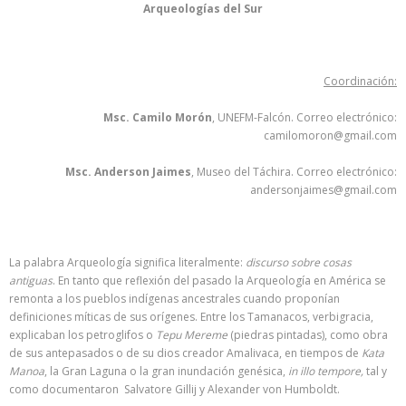
Arqueologías del Sur
Coordinación:
Msc. Camilo Morón
, UNEFM-Falcón. Correo electrónico:
camilomoron@gmail.com
Msc. Anderson Jaimes
, Museo del Táchira. Correo electrónico:
andersonjaimes@gmail.com
La palabra Arqueología significa literalmente:
discurso sobre cosas
antiguas
. En tanto que reflexión del pasado la Arqueología en América se
remonta a los pueblos indígenas ancestrales cuando proponían
definiciones míticas de sus orígenes. Entre los Tamanacos, verbigracia,
explicaban los petroglifos o
Tepu Mereme
(piedras pintadas), como obra
de sus antepasados o de su dios creador Amalivaca, en tiempos de
Kata
Manoa
, la Gran Laguna o la gran inundación genésica,
in illo tempore,
tal y
como documentaron Salvatore Gillij y Alexander von Humboldt.