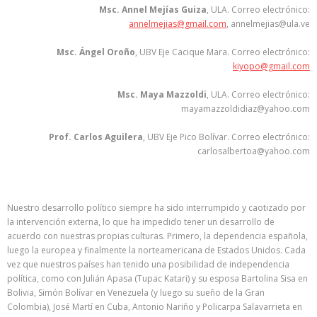
Msc. Annel Mejías Guiza
, ULA. Correo electrónico:
annelmejias@gmail.com
, annelmejias@ula.ve
Msc. Ángel Oroño
, UBV Eje Cacique Mara. Correo electrónico:
kiyopo@gmail.com
Msc. Maya Mazzoldi
, ULA. Correo electrónico:
mayamazzoldidiaz@yahoo.com
Prof. Carlos Aguilera
, UBV Eje Pico Bolívar. Correo electrónico:
carlosalbertoa@yahoo.com
Nuestro desarrollo político siempre ha sido interrumpido y caotizado por
la intervención externa, lo que ha impedido tener un desarrollo de
acuerdo con nuestras propias culturas. Primero, la dependencia española,
luego la europea y finalmente la norteamericana de Estados Unidos. Cada
vez que nuestros países han tenido una posibilidad de independencia
política, como con Julián Apasa (Tupac Katari) y su esposa Bartolina Sisa en
Bolivia, Simón Bolívar en Venezuela (y luego su sueño de la Gran
Colombia), José Martí en Cuba, Antonio Nariño y Policarpa Salavarrieta en