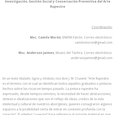
Investigación, Gestión Social y Conservación Preventiva del Arte
Rupestre
Coordinación:
Msc. Camilo Morón
, ENEFM-Falcón. Correo electrónico:
camilomoron@gmail.com
Msc. Anderson Jaimes
, Museo del Táchira. Correo electrónico:
andersonjaimes@gmail.com
En un texto titulado
Signo y Símbolo
, nos dice J. M. Cruxent: “Arte Rupestre
es el término con el cual se identifican todos aquellos grabados o pinturas
hechos sobre las rocas en tiempo pasado. La pintura rupestre ha
expresado, desde tiempos remotos, la necesidad de hacer abstracciones,
síntesis e idealizaciones que son el reflejo de ideas, credos de la vida
intelectual y cultural de nuestros aborígenes, quienes consagraron algunos
espacios a la posibilidad cierta de entrar en conexión profunda con la
creación”. El adjetivo “
rupestre
” hace referencia al soporte material en que