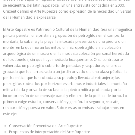
se encuentra, del latín
rupe
: roca. En una entrevista concedida en 2000,
Cruxent definió el Arte Rupestre como expresión de la necesidad universal
de la Humanidad a expresarse.
El Arte Rupestre es Patrimonio Cultural de la Humanidad. Sea una magnífica
pintura parietal; una prístina agrupación de petroglifos en el campo, la
montaña, la sabana y la playa; la intocada presencia de una piedra o un
monte en la que moran los mitos; un micropetroglifo en la colección
arqueológica de un museo o en la modesta colección personal heredada
de los abuelos, sin que haya mediado huaquerismo. O su contraparte
vulnerada: un petroglifo cubierto de pintadas y raspaduras; una roca
grabada que fue arrastrada a un jardín privado o a una plaza pública; la
piedra mítica que fue robada a su pueblo y llevada al extranjero; los
petroglifos rodeados por horizontes urbanos e industriales; la montaña
mítica talada y privada de su fauna; la piedra mítica profanada por la
incomprensión de un mensaje banal y efímero de la política de turno. Lo
primero exige estudio, conservación y gestión. Lo segundo, rescate,
restauración y puesta en valor. Sobre estas premisas, trabajaremos en
este eje:
Conservación Preventiva del Arte Rupestre
Propuestas de Interpretación del Arte Rupestre