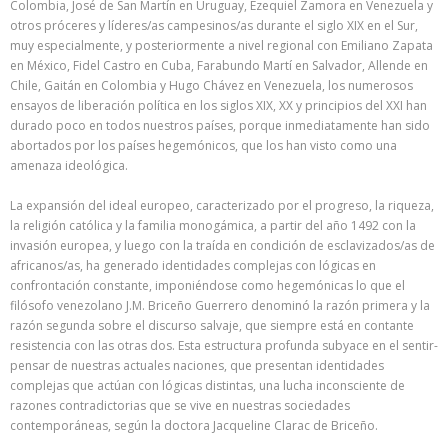
Colombia, José de San Martín en Uruguay, Ezequiel Zamora en Venezuela y
otros próceres y líderes/as campesinos/as durante el siglo XIX en el Sur,
muy especialmente, y posteriormente a nivel regional con Emiliano Zapata
en México, Fidel Castro en Cuba, Farabundo Martí en Salvador, Allende en
Chile, Gaitán en Colombia y Hugo Chávez en Venezuela, los numerosos
ensayos de liberación política en los siglos XIX, XX y principios del XXI han
durado poco en todos nuestros países, porque inmediatamente han sido
abortados por los países hegemónicos, que los han visto como una
amenaza ideológica.
La expansión del ideal europeo, caracterizado por el progreso, la riqueza,
la religión católica y la familia monogámica, a partir del año 1492 con la
invasión europea, y luego con la traída en condición de esclavizados/as de
africanos/as, ha generado identidades complejas con lógicas en
confrontación constante, imponiéndose como hegemónicas lo que el
filósofo venezolano J.M. Briceño Guerrero denominó la razón primera y la
razón segunda sobre el discurso salvaje, que siempre está en contante
resistencia con las otras dos. Esta estructura profunda subyace en el sentir-
pensar de nuestras actuales naciones, que presentan identidades
complejas que actúan con lógicas distintas, una lucha inconsciente de
razones contradictorias que se vive en nuestras sociedades
contemporáneas, según la doctora Jacqueline Clarac de Briceño.